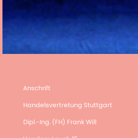
Anschrift
Handelsvertretung Stuttgart
Dipl.-Ing. (FH) Frank Will