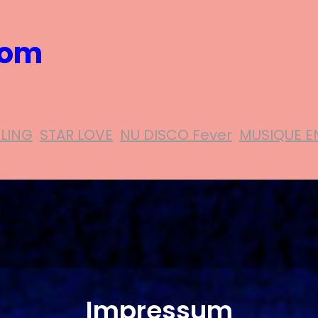
com
ELING
STAR LOVE
NU DISCO Fever
MUSIQUE E
Impressum