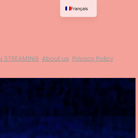
Français
English
N STREAMING
About us
Privacy Policy