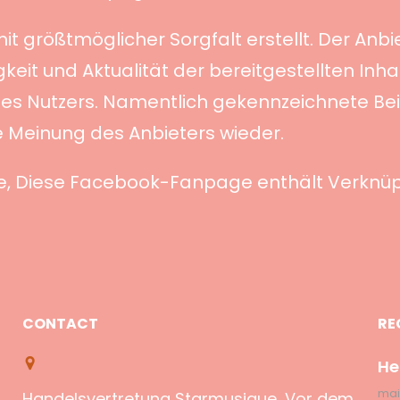
it größtmöglicher Sorgfalt erstellt. Der Anb
gkeit und Aktualität der bereitgestellten Inha
des Nutzers. Namentlich gekennzeichnete Be
e Meinung des Anbieters wieder.
ge, Diese Facebook-Fanpage enthält Verknüp
CONTACT
RE
He
mai
Handelsvertretung Starmusique, Vor dem