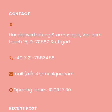
p
o
m
a
o
u
a
c
CONTACT
t
T
z
e
i
u
o
b
f
b
n
o
Handelsvertretung Starmusique, Vor dem
y
e
o
Lauch 15, D-70567 Stuttgart
k
+49 7121-7553456
mail (at) starmusique.com
Opening Hours: 10:00 17:00
RECENT POST