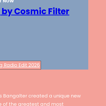
UT NOW
 by Cosmic Filter
g Radio Edit 2026
as Bangalter created a unique new
ne of the greatest and most