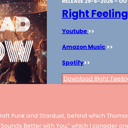
RELEASE 29-6-2026 – O
Right Feeling
Youtube
>>
Amazon Music
>>
Spotify
>>
Download Right Feelin
 Daft Punk and Stardust, behind which Thom
 Sounds Better with You,” which I consider o