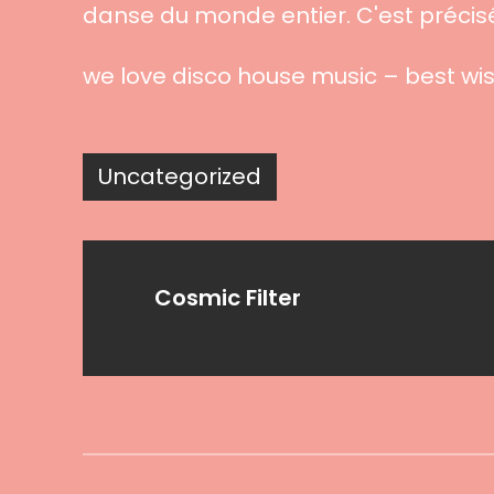
danse du monde entier. C'est précis
we love disco house music – best wis
Uncategorized
Cosmic Filter