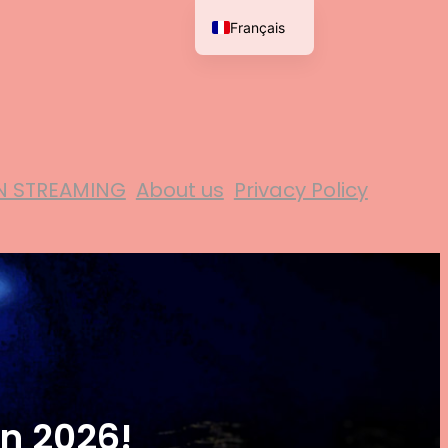
Français
English
N STREAMING
About us
Privacy Policy
in 2026!