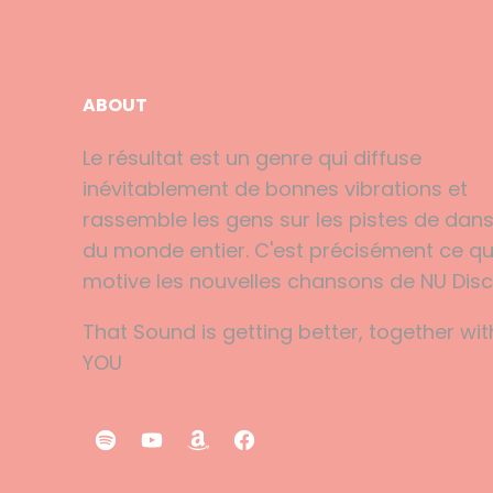
ABOUT
Le résultat est un genre qui diffuse
inévitablement de bonnes vibrations et
rassemble les gens sur les pistes de dan
du monde entier. C'est précisément ce qu
motive les nouvelles chansons de NU Disc
That Sound is getting better, together wit
YOU
S
Y
A
F
p
o
m
a