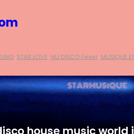
com
ELING
STAR LOVE
NU DISCO Fever
MUSIQUE E
 disco house music world 